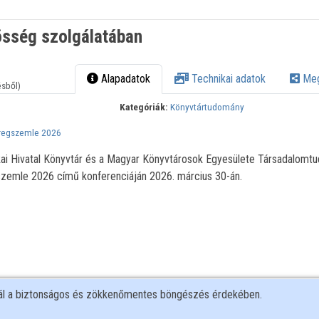
össég szolgálatában
Alapadatok
Technikai adatok
Meg
ésből)
Kategóriák:
Könyvtártudomány
eregszemle 2026
ikai Hivatal Könyvtár és a Magyar Könyvtárosok Egyesülete Társadalomt
szemle 2026 című konferenciáján 2026. március 30-án.
nál a biztonságos és zökkenőmentes böngészés érdekében.