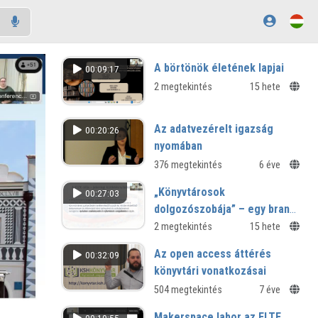
A börtönök életének lapjai
00:09:17
2 megtekintés
15 hete
Az adatvezérelt igazság
00:20:26
nyomában
376 megtekintés
6 éve
„Könyvtárosok
00:27:03
dolgozószobája” – egy brand
születése
2 megtekintés
15 hete
Az open access áttérés
00:32:09
könyvtári vonatkozásai
504 megtekintés
7 éve
Makerspace labor az ELTE