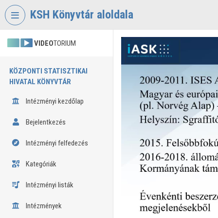
Fejléc kihagyása
Menü kihagyása
Tartalom kihagyása
KSH Könyvtár aloldala
VIDEO
TORIUM
KÖZPONTI STATISZTIKAI
HIVATAL KÖNYVTÁR
Intézményi kezdőlap
Bejelentkezés
Intézményi felfedezés
Kategóriák
Intézményi listák
Intézmények