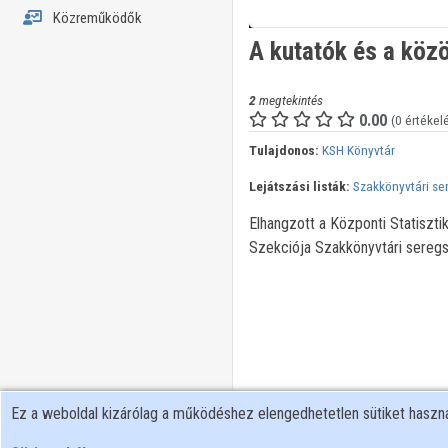
Közreműködők
A kutatók és a köz
2
megtekintés
0.00
(0 értékel
Tulajdonos:
KSH Könyvtár
Lejátszási listák:
Szakkönyvtári s
Elhangzott a Központi Statiszt
Szekciója Szakkönyvtári sereg
Ez a weboldal kizárólag a működéshez elengedhetetlen sütiket hasz