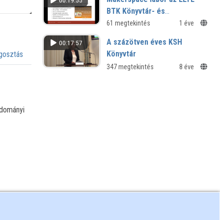
00:19:55
BTK Könyvtár- és
Információtudományi
61 megtekintés
1 éve
Intézetében
A százötven éves KSH
00:17:57
Könyvtár
osztás
347 megtekintés
8 éve
udományi