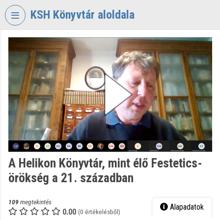
Fejléc kihagyása
Menü kihagyása
Tartalom kihagyása
KSH Könyvtár aloldala
VIDEO
TORIUM
KÖZPONTI
STATISZTIKAI
HIVATAL
KÖNYVTÁR
Intézményi kezdőlap
Bejelentkezés
A Helikon Könyvtár, mint élő Festetics-
Intézményi felfedezés
örökség a 21. században
Kategóriák
109
megtekintés
Alapadatok
Intézményi listák
0.00
(0 értékelésből)