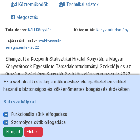
Közreműködők
Technikai adatok
Intézmények
Megosztás
Közreműködők
Tulajdonos:
KSH Könyvtár
Kategóriák:
Könyvtártudomány
Lejátszási listák:
Szakkönyvtári
seregszemle - 2022
Elhangzott a Központi Statisztikai Hivatal Könyvtár, a Magyar
Könyvtárosok Egyesülete Társadalomtudományi Szekciója és az
Országos Széchényi Könyvtár Szakkönyvtári seregszemle 2022
című konferenciáján 2022. március 29-én.
Ez a weboldal kizárólag a működéshez elengedhetetlen sütiket
használ a biztonságos és zökkenőmentes böngészés érdekében.
Süti szabályzat
Funkcionális sütik elfogadása
Személyes sütik elfogadása
Felhasználói szabályzat
Adatkezelési tájékoztató
Elfogad
Elutasít
Süti szabályzat