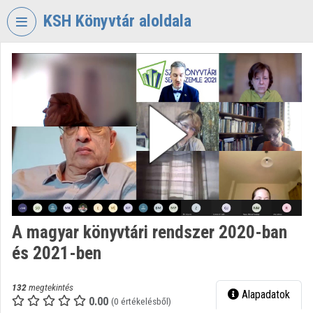
Fejléc kihagyása
Menü kihagyása
Tartalom kihagyása
KSH Könyvtár aloldala
VIDEO
TORIUM
KÖZPONTI
STATISZTIKAI
HIVATAL
KÖNYVTÁR
Intézményi kezdőlap
Bejelentkezés
A magyar könyvtári rendszer 2020-ban
Intézményi felfedezés
és 2021-ben
Kategóriák
132
megtekintés
Alapadatok
Intézményi listák
0.00
(0 értékelésből)