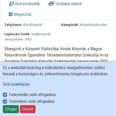
Közreműködők
Technikai adatok
Intézmények
Megosztás
Közreműködők
Tulajdonos:
KSH Könyvtár
Kategóriák:
Könyvtártudomány
Lejátszási listák:
Szakkönyvtári
seregszemle - 2021
Elhangzott a Központi Statisztikai Hivatal Könyvtár, a Magyar
Könyvtárosok Egyesülete Társadalomtudományi Szekciója és az
Országos Széchényi Könyvtár Szakkönyvtári seregszemle 2021
című konferenciáján 2021. március 31-én.
Ez a weboldal kizárólag a működéshez elengedhetetlen sütiket
használ a biztonságos és zökkenőmentes böngészés érdekében.
Süti szabályzat
Funkcionális sütik elfogadása
Személyes sütik elfogadása
Felhasználói szabályzat
Adatkezelési tájékoztató
Elfogad
Elutasít
Süti szabályzat