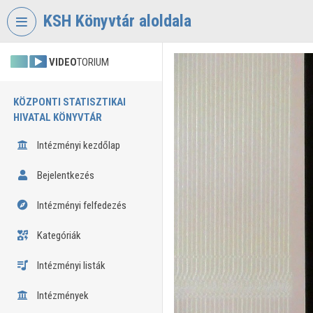
Fejléc kihagyása
Menü kihagyása
Tartalom kihagyása
KSH Könyvtár aloldala
VIDEO
TORIUM
KÖZPONTI STATISZTIKAI
HIVATAL KÖNYVTÁR
Intézményi kezdőlap
Bejelentkezés
Intézményi felfedezés
Kategóriák
Intézményi listák
Intézmények