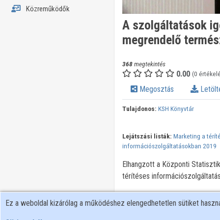
Közreműködők
A szolgáltatások i
megrendelő termés
368
megtekintés
0.00
(0 értékel
Megosztás
Letölt
Tulajdonos:
KSH Könyvtár
Lejátszási listák:
Marketing a térít
információszolgáltatásokban 2019
Elhangzott a Központi Statiszti
térítéses információszolgáltat
Ez a weboldal kizárólag a működéshez elengedhetetlen sütiket hasz