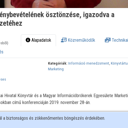
génybevételének ösztönzése, igazodva a
zetéhez
Alapadatok
Közreműködők
Technikai
ésből)
és
Kategóriák:
Információ menedzsment
,
Könyvtárt
Marketing
éses
kai Hivatal Könyvtár és a Magyar Információbrókerek Egyesülete Marketi
ásokban című konferenciáján 2019. november 28-án.
nál a biztonságos és zökkenőmentes böngészés érdekében.