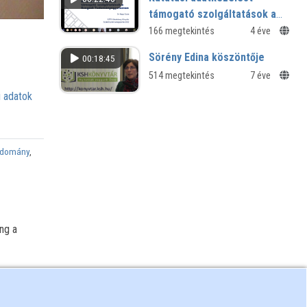
támogató szolgáltatások a
Szegedi Tudományegyetemen
166 megtekintés
4 éve
Sörény Edina köszöntője
00:18:45
514 megtekintés
7 éve
 adatok
udomány
,
ng a