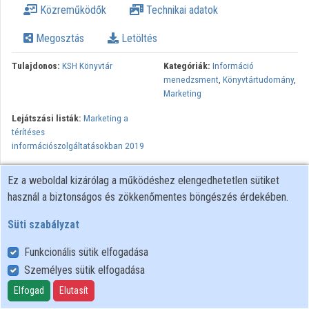
Közreműködők
Technikai adatok
Intézmények
Megosztás
Letöltés
Közreműködők
Tulajdonos:
KSH Könyvtár
Kategóriák:
Információ
menedzsment
,
Könyvtártudomány
,
Marketing
Lejátszási listák:
Marketing a
térítéses
információszolgáltatásokban 2019
Elhangzott a Központi Statisztikai Hivatal Könyvtár és a Magyar
Ez a weboldal kizárólag a működéshez elengedhetetlen sütiket
Információbrókerek Egyesülete Marketing a térítéses
használ a biztonságos és zökkenőmentes böngészés érdekében.
információszolgáltatásokban című konferenciáján 2019. november
28-án.
Süti szabályzat
Funkcionális sütik elfogadása
Személyes sütik elfogadása
Felhasználói szabályzat
Adatkezelési tájékoztató
Elfogad
Elutasít
Süti szabályzat