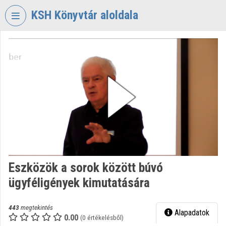
Fejléc kihagyása
Menü kihagyása
Tartalom kihagyása
KSH Könyvtár aloldala
VIDEO
TORIUM
KÖZPONTI
STATISZTIKAI
HIVATAL
KÖNYVTÁR
Intézményi kezdőlap
Bejelentkezés
Eszközök a sorok között búvó
Intézményi felfedezés
ügyféligények kimutatására
Kategóriák
443
megtekintés
Alapadatok
Intézményi listák
0.00
(0 értékelésből)