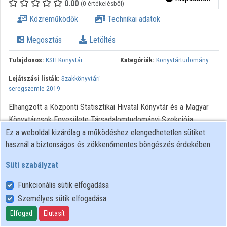
0.00
(0 értékelésből)
Intézmények
Közreműködők
Technikai adatok
Közreműködők
Megosztás
Letöltés
Tulajdonos:
KSH Könyvtár
Kategóriák:
Könyvtártudomány
Lejátszási listák:
Szakkönyvtári
seregszemle 2019
Elhangzott a Központi Statisztikai Hivatal Könyvtár és a Magyar
Könyvtárosok Egyesülete Társadalomtudományi Szekciója
Szakkönyvtári seregszemle 2019 című konferenciáján 2019.
Ez a weboldal kizárólag a működéshez elengedhetetlen sütiket
március 12-én.
használ a biztonságos és zökkenőmentes böngészés érdekében.
Süti szabályzat
Funkcionális sütik elfogadása
Személyes sütik elfogadása
Felhasználói szabályzat
Adatkezelési tájékoztató
Elfogad
Elutasít
Süti szabályzat