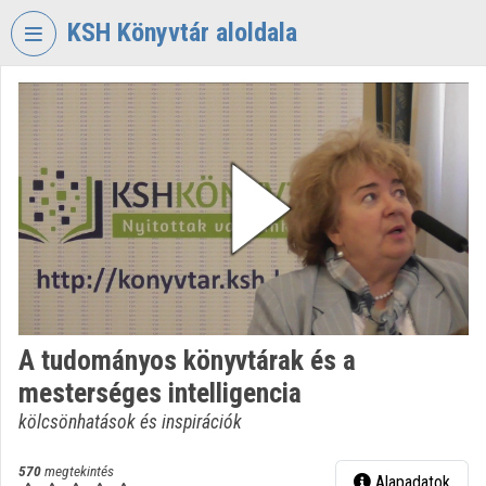
Fejléc kihagyása
Menü kihagyása
Tartalom kihagyása
KSH Könyvtár aloldala
VIDEO
TORIUM
KÖZPONTI
STATISZTIKAI
HIVATAL
KÖNYVTÁR
Intézményi kezdőlap
Bejelentkezés
A tudományos könyvtárak és a
Intézményi felfedezés
mesterséges intelligencia
Kategóriák
kölcsönhatások és inspirációk
Intézményi listák
570
megtekintés
Alapadatok