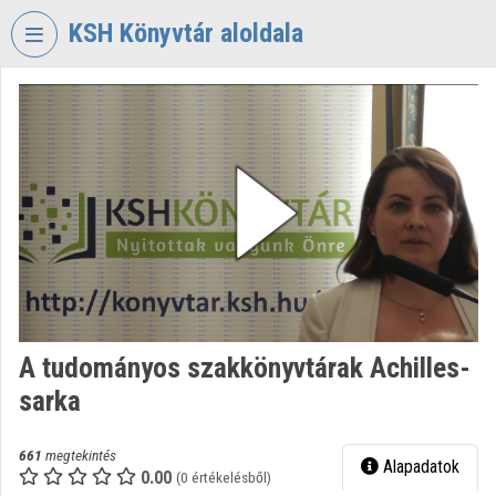
Fejléc kihagyása
Menü kihagyása
Tartalom kihagyása
KSH Könyvtár aloldala
VIDEO
TORIUM
KÖZPONTI
STATISZTIKAI
HIVATAL
KÖNYVTÁR
Intézményi kezdőlap
Bejelentkezés
A tudományos szakkönyvtárak Achilles-
Intézményi felfedezés
sarka
Kategóriák
661
megtekintés
Alapadatok
Intézményi listák
0.00
(0 értékelésből)