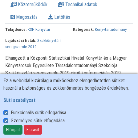
Közreműködők
Technikai adatok
Intézmények
Megosztás
Letöltés
Közreműködők
Tulajdonos:
KSH Könyvtár
Kategóriák:
Könyvtártudomány
Lejátszási listák:
Szakkönyvtári
seregszemle 2019
Elhangzott a Központi Statisztikai Hivatal Könyvtár és a Magyar
Könyvtárosok Egyesülete Társadalomtudományi Szekciója
Szakkönyvtári seregszemle 2019 című konferenciáján 2019.
március 12-én.
Ez a weboldal kizárólag a működéshez elengedhetetlen sütiket
használ a biztonságos és zökkenőmentes böngészés érdekében.
Süti szabályzat
Funkcionális sütik elfogadása
Személyes sütik elfogadása
Felhasználói szabályzat
Adatkezelési tájékoztató
Elfogad
Elutasít
Süti szabályzat