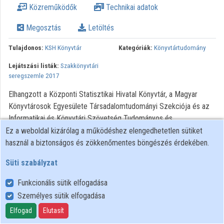
Közreműködők
Technikai adatok
Intézmények
Megosztás
Letöltés
Közreműködők
Tulajdonos:
KSH Könyvtár
Kategóriák:
Könyvtártudomány
Lejátszási listák:
Szakkönyvtári
seregszemle 2017
Elhangzott a Központi Statisztikai Hivatal Könyvtár, a Magyar
Könyvtárosok Egyesülete Társadalomtudományi Szekciója és az
Informatikai és Könyvtári Szövetség Tudományos és
Szakkönyvtári Tagozata Szakkönyvtári seregszemle 2017 című
Ez a weboldal kizárólag a működéshez elengedhetetlen sütiket
konferenciáján 2017. március 21-én.
használ a biztonságos és zökkenőmentes böngészés érdekében.
Minden jog fenntartva.
Süti szabályzat
Funkcionális sütik elfogadása
Személyes sütik elfogadása
Felhasználói szabályzat
Adatkezelési tájékoztató
Elfogad
Elutasít
Süti szabályzat