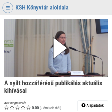
Fejléc kihagyása
Menü kihagyása
Tartalom kihagyása
KSH Könyvtár aloldala
VIDEO
TORIUM
KÖZPONTI
STATISZTIKAI
HIVATAL
KÖNYVTÁR
Intézményi kezdőlap
Bejelentkezés
A nyílt hozzáférésű publikálás aktuális
Intézményi felfedezés
kihívásai
Kategóriák
340
megtekintés
Alapadatok
Intézményi listák
0.00
(0 értékelésből)