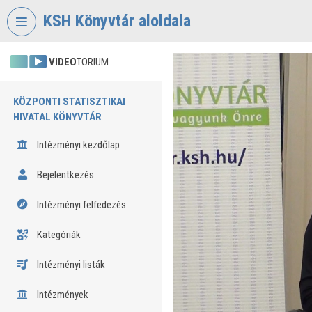
Fejléc kihagyása
Menü kihagyása
Tartalom kihagyása
KSH Könyvtár aloldala
VIDEO
TORIUM
KÖZPONTI STATISZTIKAI
HIVATAL KÖNYVTÁR
Intézményi kezdőlap
Bejelentkezés
Intézményi felfedezés
Kategóriák
Intézményi listák
Intézmények