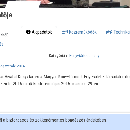
tője
Alapadatok
Közreműködők
Technikai
ésből)
és
Kategóriák:
Könyvtártudomány
eregszemle 2016
ikai Hivatal Könyvtár és a Magyar Könyvtárosok Egyesülete Társadalomt
szemle 2016 című konferenciáján 2016. március 29-én.
nál a biztonságos és zökkenőmentes böngészés érdekében.