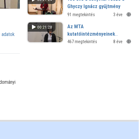
Ghyczy Ignácz gyűjtmény
91 megtekintés
3 éve
Az MTA
00:21:28
kutatóintézményeinek
 adatok
szakkönyvtár-hálózata
467 megtekintés
8 éve
udományi