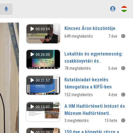
Kincses Áron köszöntője
00:03:59
649 megtekintés
7 éve
Lokalitás és egyetemesség:
00:26:00
szakkönyvtári és
felsőoktatási funkciók a PTE
78 megtekintés
5 éve
Egyetemi Könyvtár és
Kutatásiadat-kezelés
00:21:57
Tudásközpont új
támogatása a KIFÜ-ben
stratégiájában és
152 megtekintés
4 éve
A HM Hadtörténeti Intézet és
00:15:07
Múzeum Hadtörténeti
Könyvtár különleges
3 megtekintés
15 hete
gyűjteményei
150 éve a könyvtár része a
00:21:24