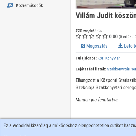
Közreműködők
Villám Judit köszön
523
megtekintés
0.00
(0 értékel
Megosztás
Letölt
Tulajdonos:
KSH Könyvtár
Lejátszási listák:
Szakkönyvtári s
Elhangzott a Központi Statiszt
Szekciója Szakkönyvtári sereg
Minden jog fenntartva.
Ez a weboldal kizárólag a működéshez elengedhetetlen sütiket hasz