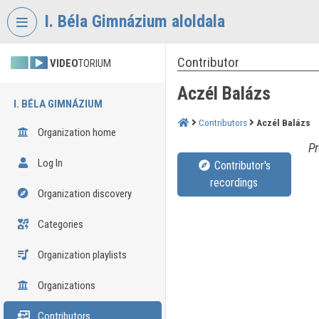
Skip header
Skip menu
Skip content
I. Béla Gimnázium aloldala
Contributor
VIDEO
TORIUM
Aczél Balázs
I. BÉLA GIMNÁZIUM
Contributors
Aczél Balázs
Organization home
Pr
Log In
Contributor's
recordings
Organization discovery
Categories
Organization playlists
Organizations
Contributors