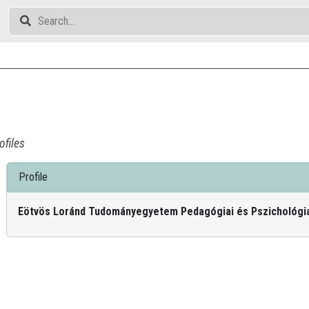
ofiles
Profile
Eötvös Loránd Tudományegyetem Pedagógiai és Pszichológia