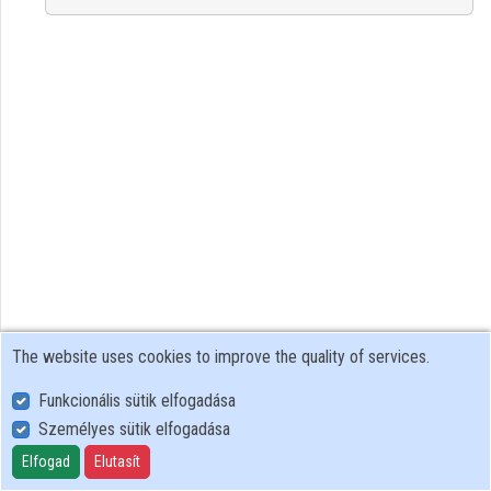
Contributors
The website uses cookies to improve the quality of services.
Funkcionális sütik elfogadása
Személyes sütik elfogadása
User Policy
Adatkezelési tájékoztató (en)
Elfogad
Elutasít
Cookie Policy