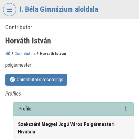
Skip header
Skip menu
Skip content
I. Béla Gimnázium aloldala
Contributor
VIDEO
TORIUM
Horváth István
I.
BÉLA
Contributors
Horváth István
GIMNÁZIUM
polgármester
Organization home
Contributor's recordings
Log In
Profiles
Organization discovery
Profile
Categories
Szekszárd Megyei Jogú Város Polgármesteri
Organization playlists
Hivatala
Organizations