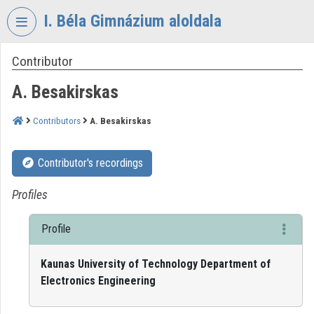
Skip header
Skip menu
Skip content
I. Béla Gimnázium aloldala
Contributor
VIDEO
TORIUM
A. Besakirskas
I.
BÉLA
Contributors
A. Besakirskas
GIMNÁZIUM
Organization home
Contributor's recordings
Log In
Profiles
Organization discovery
Profile
Categories
Kaunas University of Technology Department of
Electronics Engineering
Organization playlists
Organizations