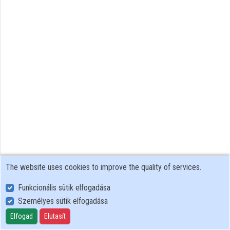
Contributors
The website uses cookies to improve the quality of services.
Funkcionális sütik elfogadása
Személyes sütik elfogadása
User Policy
Adatkezelési tájékoztató (en)
Elfogad
Elutasít
Cookie Policy