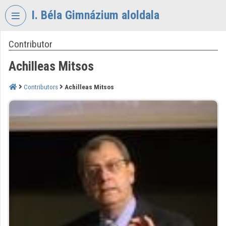
Skip header
Skip menu
Skip content
I. Béla Gimnázium aloldala
Contributor
VIDEO
TORIUM
Achilleas Mitsos
I.
BÉLA
Contributors
Achilleas Mitsos
GIMNÁZIUM
Organization home
Log In
Organization discovery
Categories
Organization playlists
Organizations