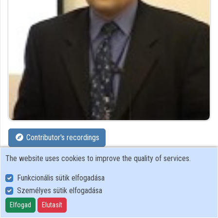
Contributors
Contributor's recordings
The website uses cookies to improve the quality of services.
Profiles
Funkcionális sütik elfogadása
Profile
Személyes sütik elfogadása
Elfogad
Elutasít
Cisco Systems Hungary Ltd.