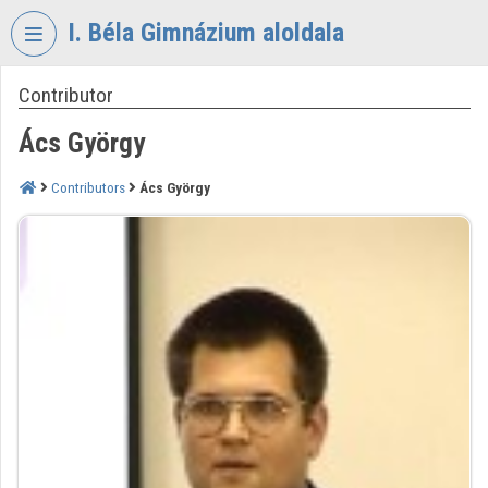
Skip header
Skip menu
Skip content
I. Béla Gimnázium aloldala
Contributor
VIDEO
TORIUM
Ács György
I.
BÉLA
Contributors
Ács György
GIMNÁZIUM
Organization home
Log In
Organization discovery
Categories
Organization playlists
Organizations