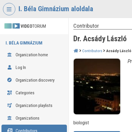
Skip header
Skip menu
Skip content
I. Béla Gimnázium aloldala
Contributor
VIDEO
TORIUM
Dr. Acsády László
I. BÉLA GIMNÁZIUM
Contributors
Acsády László
Organization home
Pr
Log In
Organization discovery
Categories
Organization playlists
Organizations
biologist
Contributors