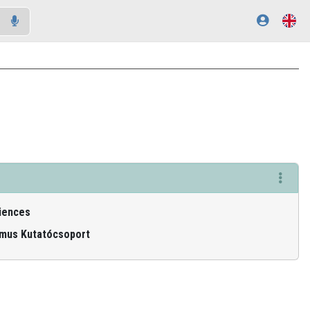
ciences
lamus Kutatócsoport