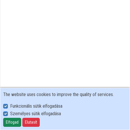
Contributors
The website uses cookies to improve the quality of services.
Funkcionális sütik elfogadása
Személyes sütik elfogadása
User Policy
Adatkezelési tájékoztató (en)
Elfogad
Elutasít
Cookie Policy