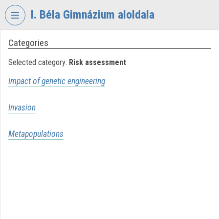
Skip header
Skip menu
Skip content
I. Béla Gimnázium aloldala
Categories
VIDEO
TORIUM
Selected category:
Risk assessment
I.
Impact of genetic engineering
BÉLA
GIMNÁZIUM
Invasion
Organization home
Metapopulations
Log In
Organization discovery
Categories
Organization playlists
Organizations