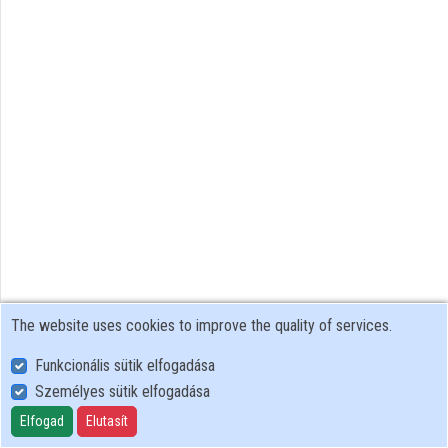
Contributors
The website uses cookies to improve the quality of services.
Funkcionális sütik elfogadása
Személyes sütik elfogadása
User Policy
Adatkezelési tájékoztató (en)
Elfogad
Elutasít
Cookie Policy