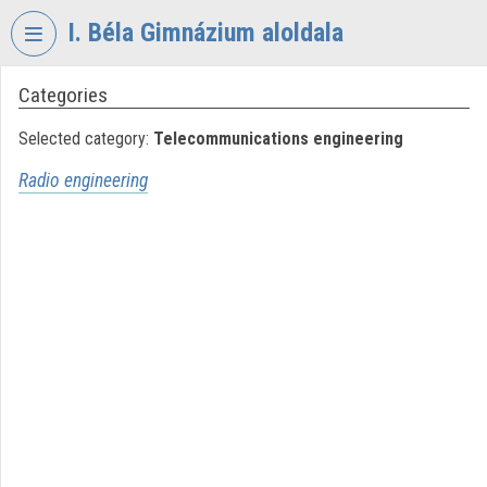
Skip header
Skip menu
Skip content
I. Béla Gimnázium aloldala
Categories
VIDEO
TORIUM
Selected category:
Telecommunications engineering
I.
Radio engineering
BÉLA
GIMNÁZIUM
Organization home
Log In
Organization discovery
Categories
Organization playlists
Organizations