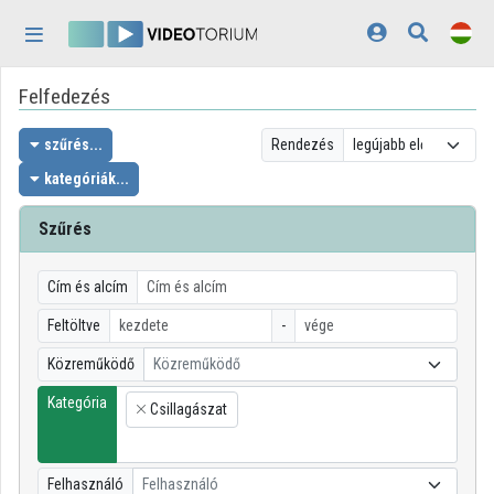
Fejléc kihagyása
Menü kihagyása
Tartalom kihagyása
Felfedezés
Kezdőlap
Bejelentkezés
szűrés...
Rendezés
kategóriák...
Felfedezés
Szűrés
Kategóriák
Lejátszási listák
Cím és alcím
Feltöltve
-
Intézmények
Közreműködő
Közreműködő
Közreműködők
Kategória
Csillagászat
×
Megjelenés:
világos
Felhasználó
Felhasználó