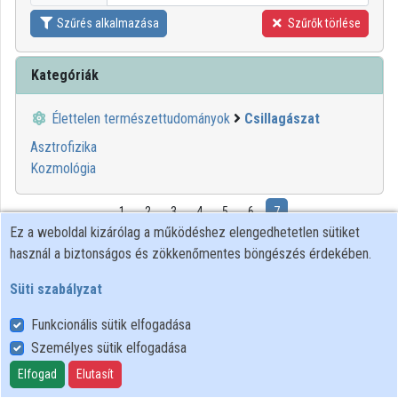
Szűrés alkalmazása
Szűrők törlése
Kategóriák
Élettelen természettudományok
Csillagászat
Asztrofizika
Kozmológia
1
2
3
4
5
6
7
Ez a weboldal kizárólag a működéshez elengedhetetlen sütiket
használ a biztonságos és zökkenőmentes böngészés érdekében.
00:48:15
ELTE SEK
KÖNYVTÁRA
Süti szabályzat
Funkcionális sütik elfogadása
Személyes sütik elfogadása
Elfogad
Elutasít