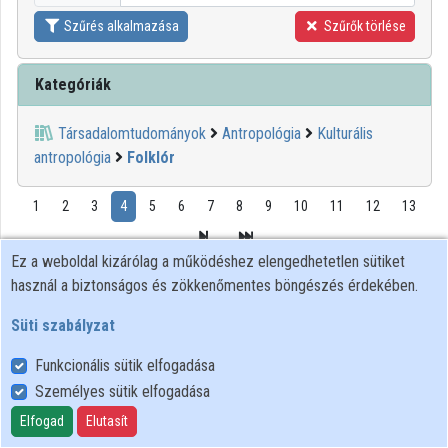
Szűrés alkalmazása
Szűrők törlése
Kategóriák
Társadalomtudományok
Antropológia
Kulturális
antropológia
Folklór
1
2
3
4
5
6
7
8
9
10
11
12
13
Ez a weboldal kizárólag a működéshez elengedhetetlen sütiket
használ a biztonságos és zökkenőmentes böngészés érdekében.
00:00:21
Süti szabályzat
Funkcionális sütik elfogadása
Személyes sütik elfogadása
Elfogad
Elutasít