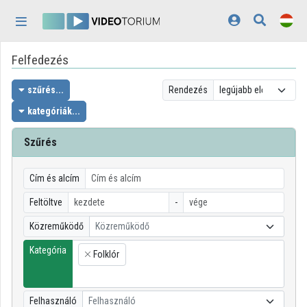
Fejléc kihagyása
Menü kihagyása
Tartalom kihagyása
Felfedezés
Kezdőlap
Bejelentkezés
szűrés...
Rendezés
kategóriák...
Felfedezés
Szűrés
Kategóriák
Lejátszási listák
Cím és alcím
Feltöltve
-
Intézmények
Közreműködő
Közreműködő
Közreműködők
Kategória
Folklór
×
Megjelenés:
világos
Felhasználó
Felhasználó