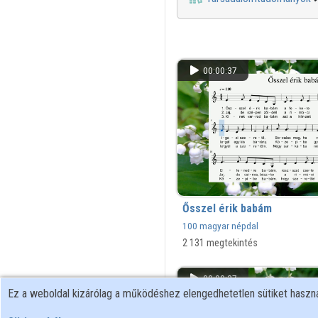
00:00:37
Ősszel érik babám
100 magyar népdal
2 131 megtekintés
00:00:37
Ez a weboldal kizárólag a működéshez elengedhetetlen sütiket hasz