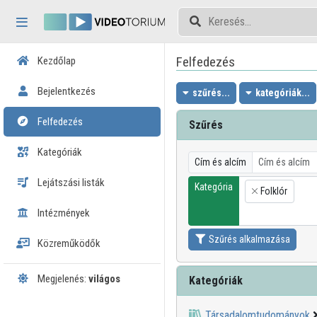
Fejléc kihagyása
Menü kihagyása
Tartalom kihagyása
Felfedezés
Kezdőlap
Bejelentkezés
szűrés...
kategóriák...
Felfedezés
Szűrés
Kategóriák
Cím és alcím
Lejátszási listák
Kategória
Folklór
×
Intézmények
Szűrés alkalmazása
Közreműködők
Megjelenés:
világos
Kategóriák
Társadalomtudományok