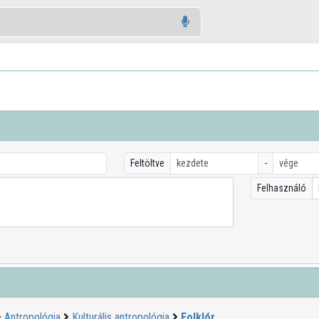
Feltöltve
-
Felhasználó
Antropológia
Kulturális antropológia
Folklór