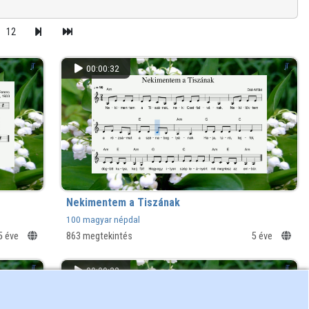
12
00:00:32
Nekimentem a Tiszának
100 magyar népdal
5 éve
863 megtekintés
5 éve
00:00:32