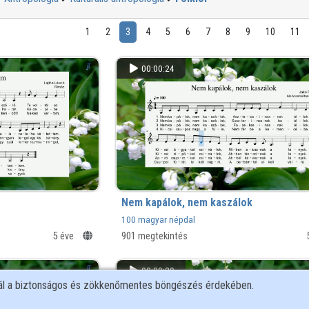
1
2
3
4
5
6
7
8
9
10
11
00:00:24
Nem kapálok, nem kaszálok
100 magyar népdal
5 éve
901 megtekintés
00:00:29
nál a biztonságos és zökkenőmentes böngészés érdekében.