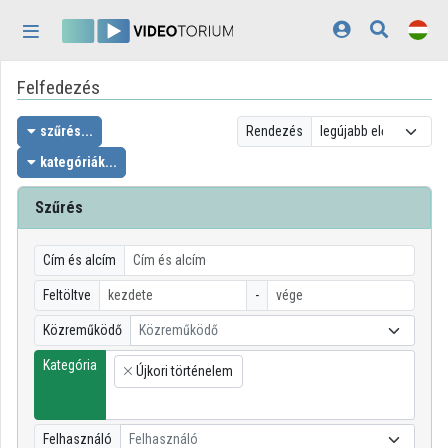
Fejléc kihagyása
Menü kihagyása
Tartalom kihagyása
Felfedezés
Kezdőlap
Bejelentkezés
szűrés...
Rendezés
kategóriák...
Felfedezés
Szűrés
Kategóriák
Lejátszási listák
Cím és alcím
Feltöltve
-
Intézmények
Közreműködő
Közreműködő
Közreműködők
Kategória
Újkori történelem
×
Megjelenés:
világos
Felhasználó
Felhasználó