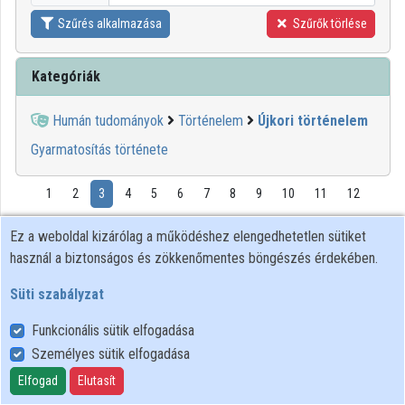
Szűrés alkalmazása
Szűrők törlése
Kategóriák
Humán tudományok
Történelem
Újkori történelem
Gyarmatosítás története
1
2
3
4
5
6
7
8
9
10
11
12
Ez a weboldal kizárólag a működéshez elengedhetetlen sütiket
00:12:39
BTK
használ a biztonságos és zökkenőmentes böngészés érdekében.
Süti szabályzat
Funkcionális sütik elfogadása
Személyes sütik elfogadása
Elfogad
Elutasít