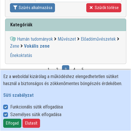
Szűrés alkalmazása
Szűrők törlése
Kategóriák
Humán tudományok
Művészet
Előadóművészetek
Zene
Vokális zene
Énekoktatás
1
2
3
4
5
Ez a weboldal kizárólag a működéshez elengedhetetlen sütiket
használ a biztonságos és zökkenőmentes böngészés érdekében.
00:00:37
Süti szabályzat
Funkcionális sütik elfogadása
Személyes sütik elfogadása
Elfogad
Elutasít