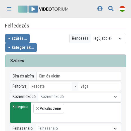
Fejléc kihagyása
Menü kihagyása
Tartalom kihagyása
Felfedezés
Kezdőlap
Bejelentkezés
szűrés...
Rendezés
kategóriák...
Felfedezés
Szűrés
Kategóriák
Lejátszási listák
Cím és alcím
Feltöltve
-
Intézmények
Közreműködő
Közreműködő
Közreműködők
Kategória
Vokális zene
×
Megjelenés:
világos
Felhasználó
Felhasználó