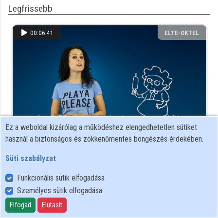
Legfrissebb
Közreműködők
00:06:41
ELTE-OKTEL
Ez a weboldal kizárólag a működéshez elengedhetetlen sütiket
használ a biztonságos és zökkenőmentes böngészés érdekében.
ELTE Házirend Demo
223 megtekintés
7 éve
Süti szabályzat
...még több friss felvétel
Funkcionális sütik elfogadása
Személyes sütik elfogadása
Az utóbbi időben legjobban értekeltek
Elfogad
Elutasít
00:06:41
ELTE-OKTEL