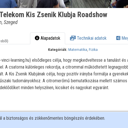
- Telekom Kis Zsenik Klubja Roadshow
m, Szeged
Alapadatok
Technikai adatok
Meg
ésből)
Kategóriák:
Matematika
,
Fizika
-vinci-learning.hu) elsődleges célja, hogy megkedveltesse a tanulást és 
l. A csatorna különleges rekordja, a citrommal működtetett legnagyo
t. A Kis Zsenik Klubjának célja, hogy pozitív irányba formálja a gyereke
műszaki tudományokhoz. A citromerőmű bemutatkozása mellett számos
érdeklődőket minden helyszínen, kicsiket és nagyokat egyaránt.
nál a biztonságos és zökkenőmentes böngészés érdekében.