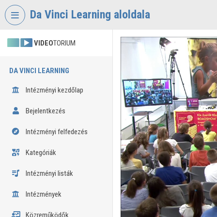
Fejléc kihagyása
Menü kihagyása
Tartalom kihagyása
Da Vinci Learning aloldala
VIDEO
TORIUM
DA VINCI LEARNING
Intézményi kezdőlap
Bejelentkezés
Intézményi felfedezés
Kategóriák
Intézményi listák
Intézmények
Közreműködők