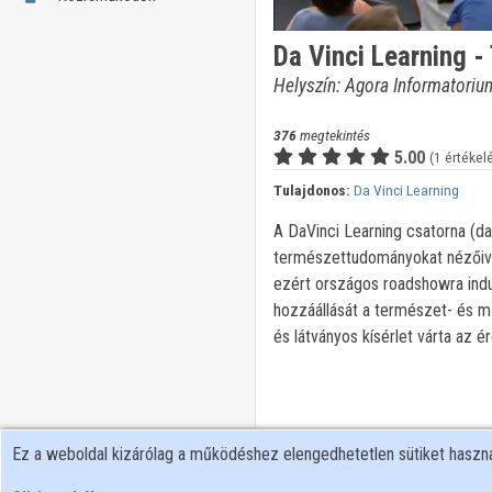
Da Vinci Learning 
Helyszín: Agora Informatoriu
376
megtekintés
5.00
(1 értékel
Tulajdonos:
Da Vinci Learning
A DaVinci Learning csatorna (da
természettudományokat nézőive
ezért országos roadshowra indul
hozzáállását a természet- és 
és látványos kísérlet várta az 
Ez a weboldal kizárólag a működéshez elengedhetetlen sütiket hasz