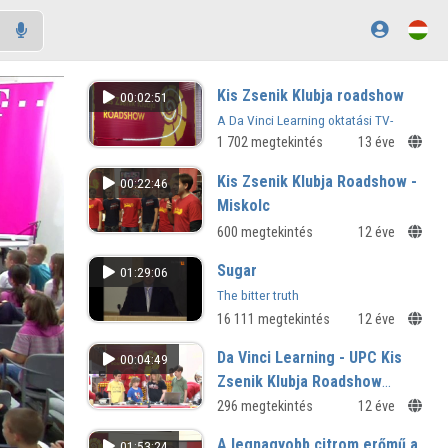
Kis Zsenik Klubja roadshow
00:02:51
A Da Vinci Learning oktatási TV-
csatorna rendezvénysorozata
1 702 megtekintés
13 éve
Kis Zsenik Klubja Roadshow -
00:22:46
Miskolc
600 megtekintés
12 éve
Sugar
01:29:06
The bitter truth
16 111 megtekintés
12 éve
Da Vinci Learning - UPC Kis
00:04:49
Zsenik Klubja Roadshow
Campona
296 megtekintés
12 éve
A legnagyobb citrom erőmű a
01:53:24