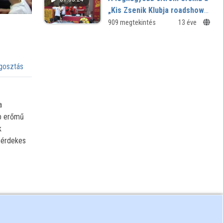
„Kis Zsenik Klubja roadshow”
első állomásán
909 megtekintés
13 éve
osztás
a
bb erőmű
k
 érdekes