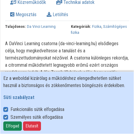
Közreműködők
Technikai adatok
Közreműködők
Megosztás
Letöltés
Tulajdonos:
Da Vinci Learning
Kategóriák:
Fizika
,
Számítógépes
fizika
A DaVinci Learning csatorna (da-vinci-learning.hu) elsődleges
célja, hogy megkedveltesse a tanulást és a
természettudományokat nézőivel. A csatorna különleges rekordja,
a citrommal működtetett legnagyobb erőmű ezért országos
roadshowra indult. A Kis Zsenik Klubjának célja, hogy pozitív
Ez a weboldal kizárólag a működéshez elengedhetetlen sütiket
irányba formálja a gyerekek hozzáállását a természet- és műszaki
használ a biztonságos és zökkenőmentes böngészés érdekében.
tudományokhoz. A citromerőmű bemutatkozása mellett számos
érdekes és látványos kísérlet várta az érdeklődőket minden
Süti szabályzat
helyszínen, kicsiket és nagyokat egyaránt. Habtornádó, ecetes
rakéta, örvényáramok, égnek álló hajak, mérnöki fejlesztések –
Funkcionális sütik elfogadása
fizika és kémia közérthető, szórakoztató formában. Tanuljon Ön is
Személyes sütik elfogadása
játékosan a minket körülvevő világról, a „Kis Zsenikkel”!
Elfogad
Elutasít