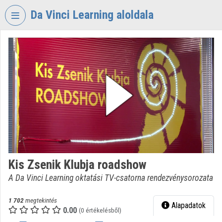
Fejléc kihagyása
Menü kihagyása
Tartalom kihagyása
Da Vinci Learning aloldala
VIDEO
TORIUM
DA
VINCI
LEARNING
Intézményi kezdőlap
Bejelentkezés
Intézményi felfedezés
Kis Zsenik Klubja roadshow
A Da Vinci Learning oktatási TV-csatorna rendezvénysorozata
Kategóriák
Intézményi listák
1 702
megtekintés
Alapadatok
0.00
(0 értékelésből)
Intézmények