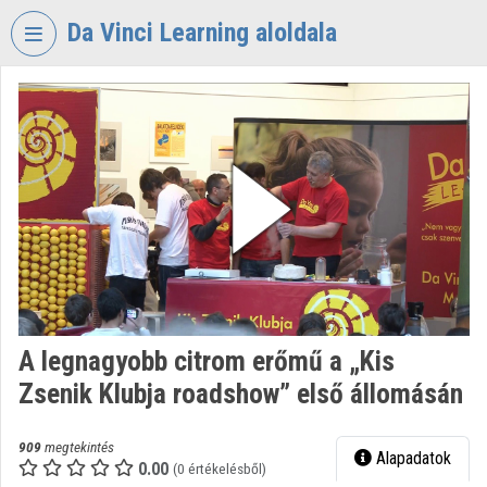
Fejléc kihagyása
Menü kihagyása
Tartalom kihagyása
Da Vinci Learning aloldala
VIDEO
TORIUM
DA
VINCI
LEARNING
Intézményi kezdőlap
Bejelentkezés
Intézményi felfedezés
A legnagyobb citrom erőmű a „Kis
Zsenik Klubja roadshow” első állomásán
Kategóriák
Intézményi listák
909
megtekintés
Alapadatok
0.00
(0 értékelésből)
Intézmények