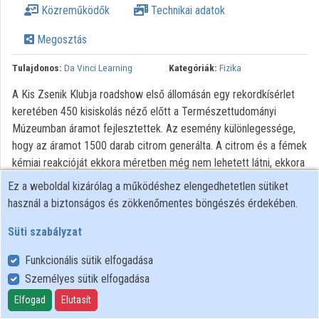
Közreműködők
Technikai adatok
Közreműködők
Megosztás
Tulajdonos:
Da Vinci Learning
Kategóriák:
Fizika
A Kis Zsenik Klubja roadshow első állomásán egy rekordkísérlet
keretében 450 kisiskolás néző előtt a Természettudományi
Múzeumban áramot fejlesztettek. Az esemény különlegessége,
hogy az áramot 1500 darab citrom generálta. A citrom és a fémek
kémiai reakcióját ekkora méretben még nem lehetett látni, ekkora
„erőművet” ennyi citromból (350 kg) nem építettek eddig. A
Ez a weboldal kizárólag a működéshez elengedhetetlen sütiket
kísérlet során a réz és a cink elektrokémiai potenciálját használták
használ a biztonságos és zökkenőmentes böngészés érdekében.
ki. A két fém között akkor áramolhat az áram, ha azok megfelelő
elektrolitokkal találkoznak, például ha citromsavval kerülnek
Süti szabályzat
kapcsolatba. Az erőmű 7,8 V (volt) feszültséget és 18,7 mA
Funkcionális sütik elfogadása
(milliamper) áramerősséget termelt. A rekorder erőmű mellett
Személyes sütik elfogadása
rendhagyó fizikaórát is tartott a szervező Da Vinci Learning
csatorna. Az érdekes kísérletekben sok alapvető fizikai törvényt
Elfogad
Elutasít
ismerhetünk meg a minket körülvevő világról. A DaVinci Learning