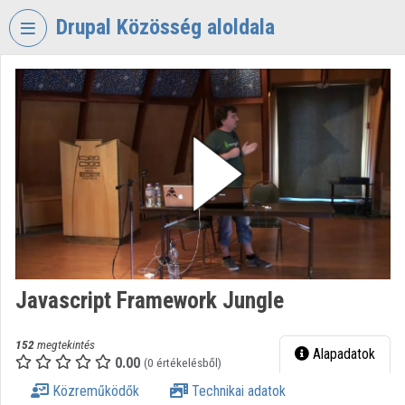
Fejléc kihagyása
Menü kihagyása
Tartalom kihagyása
Drupal Közösség aloldala
VIDEO
TORIUM
DRUPAL
KÖZÖSSÉG
Intézményi kezdőlap
Bejelentkezés
Intézményi felfedezés
Javascript Framework Jungle
Kategóriák
Intézményi listák
152
megtekintés
Alapadatok
0.00
(0 értékelésből)
Intézmények
Közreműködők
Technikai adatok