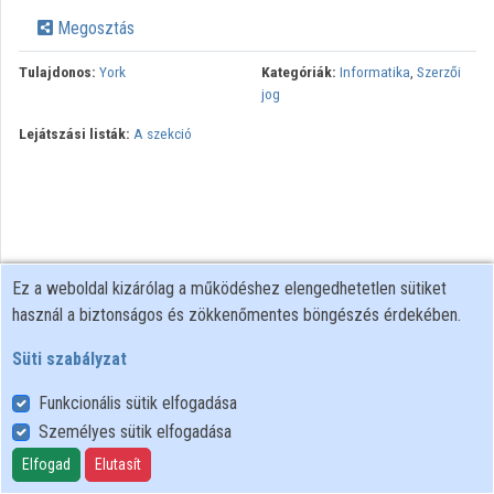
Közreműködők
Megosztás
Tulajdonos:
York
Kategóriák:
Informatika
,
Szerzői
jog
Lejátszási listák:
A szekció
Ez a weboldal kizárólag a működéshez elengedhetetlen sütiket
használ a biztonságos és zökkenőmentes böngészés érdekében.
Süti szabályzat
Funkcionális sütik elfogadása
Személyes sütik elfogadása
Felhasználói szabályzat
Adatkezelési tájékoztató
Elfogad
Elutasít
Süti szabályzat