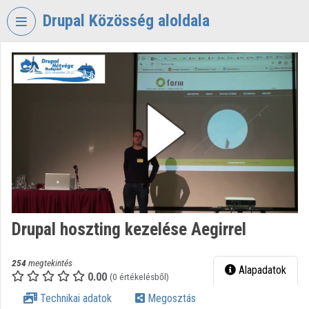
Fejléc kihagyása
Menü kihagyása
Tartalom kihagyása
Drupal Közösség aloldala
VIDEO
TORIUM
DRUPAL
KÖZÖSSÉG
Intézményi kezdőlap
Bejelentkezés
Intézményi felfedezés
Drupal hoszting kezelése Aegirrel
Kategóriák
Intézményi listák
254
megtekintés
Alapadatok
0.00
(0 értékelésből)
Intézmények
Technikai adatok
Megosztás