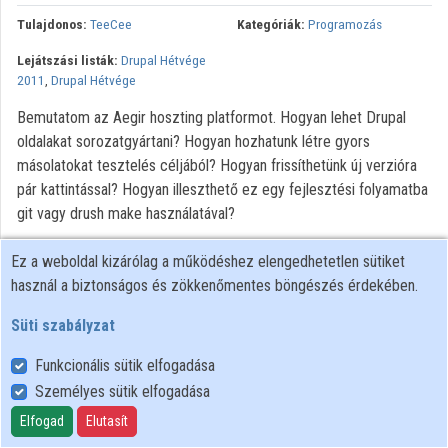
Közreműködők
Tulajdonos:
TeeCee
Kategóriák:
Programozás
Lejátszási listák:
Drupal Hétvége
2011
,
Drupal Hétvége
Bemutatom az Aegir hoszting platformot. Hogyan lehet Drupal
oldalakat sorozatgyártani? Hogyan hozhatunk létre gyors
másolatokat tesztelés céljából? Hogyan frissíthetünk új verzióra
pár kattintással? Hogyan illeszthető ez egy fejlesztési folyamatba
git vagy drush make használatával?
Ez a weboldal kizárólag a működéshez elengedhetetlen sütiket
használ a biztonságos és zökkenőmentes böngészés érdekében.
Süti szabályzat
Funkcionális sütik elfogadása
Személyes sütik elfogadása
Felhasználói szabályzat
Adatkezelési tájékoztató
Elfogad
Elutasít
Süti szabályzat