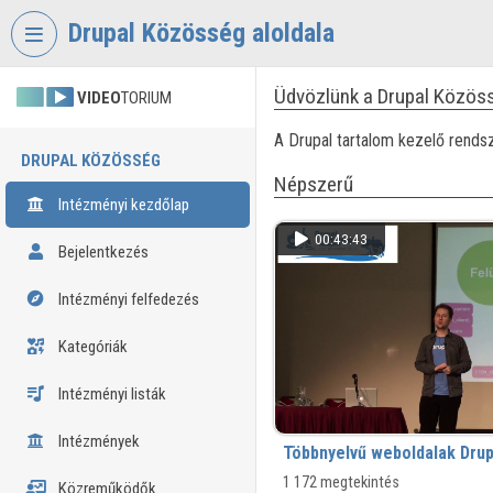
Fejléc kihagyása
Menü kihagyása
Tartalom kihagyása
Drupal Közösség aloldala
Üdvözlünk a Drupal Közöss
VIDEO
TORIUM
A Drupal tartalom kezelő rendsz
DRUPAL KÖZÖSSÉG
Népszerű
Intézményi kezdőlap
00:43:43
Bejelentkezés
Intézményi felfedezés
Kategóriák
Intézményi listák
Intézmények
Többnyelvű weboldalak Drup
1 172 megtekintés
Közreműködők