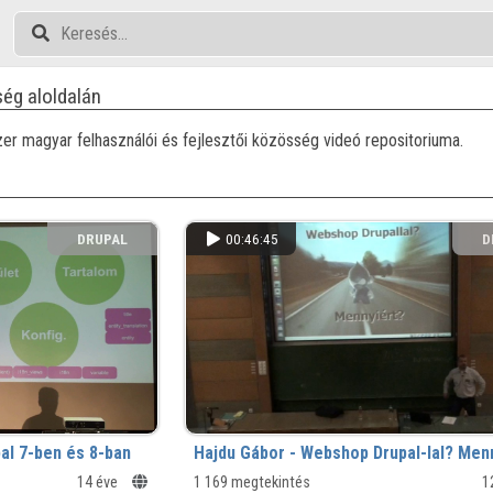
ég aloldalán
er magyar felhasználói és fejlesztői közösség videó repositoriuma.
DRUPAL
00:46:45
D
KÖZÖSSÉG
KÖ
al 7-ben és 8-ban
Hajdu Gábor - Webshop Drupal-lal? Men
14 éve
1 169 megtekintés
1