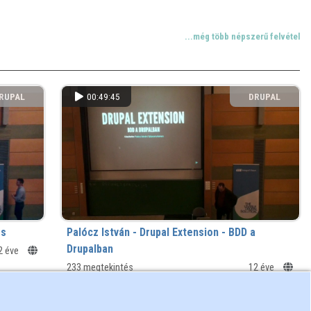
...még több népszerű felvétel
RUPAL
00:49:45
DRUPAL
ZÖSSÉG
KÖZÖSSÉG
rs
Palócz István - Drupal Extension - BDD a
Drupalban
2 éve
233 megtekintés
12 éve
...még több friss felvétel