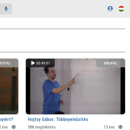
RUPAL
00:49:01
DRUPAL
ZÖSSÉG
KÖZÖSSÉG
nyiért?
Hojtsy Gábor: Többnyelvűsítés
2 éve
588 megtekintés
13 éve