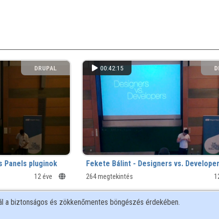
DRUPAL
00:42:15
D
KÖZÖSSÉG
KÖ
s Panels pluginok
Fekete Bálint - Designers vs. Develope
12 éve
264 megtekintés
1
nál a biztonságos és zökkenőmentes böngészés érdekében.