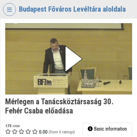
Skip header
Skip menu
Skip content
Budapest Főváros Levéltára aloldala
VIDEO
TORIUM
BUDAPEST
FŐVÁROS
LEVÉLTÁRA
Organization home
Log In
Organization discovery
Mérlegen a Tanácsköztársaság 30.
Fehér Csaba előadása
Categories
Organization playlists
175
view
Basic information
0.00
(from 0 ratings)
Organizations