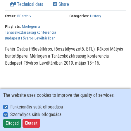
Technical data
Share
Contributors
Owner:
BParchiv
Categories:
History
Playlists:
Mérlegen a
Tanácsköztársaság konferencia
Budapest Főváros Levéltárában
Fehér Csaba (főlevéltáros, főosztályvezető, BFL): Rákosi Mátyás
büntetőperei Mérlegen a Tanácsköztársaság konferencia
Budapest Főváros Levéltárában 2019. május 15–16.
The website uses cookies to improve the quality of services.
Funkcionális sütik elfogadása
Személyes sütik elfogadása
User Policy
Adatkezelési tájékoztató (en)
Elfogad
Elutasít
Cookie Policy