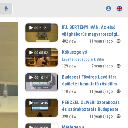
IFJ. BERTÉNYI IVÁN: Az első
00:21:21
világháborús magyarországi
propaganda néhány
482 view
11 year(s) ago
jellegzetességéről
Kókuszgolyó
00:05:52
Levéltár-pedagógiai kisfilm
129 view
7 year(s) ago
Budapest Főváros Levéltára
00:10:14
épületét bemutató rövidfilm
110 view
11 year(s) ago
PERCZEL OLIVÉR: Szórakozás
00:14:35
és szórakoztatás Budapesten
1914-ben
398 view
11 year(s) ago
Mérlegen a
00:20:50