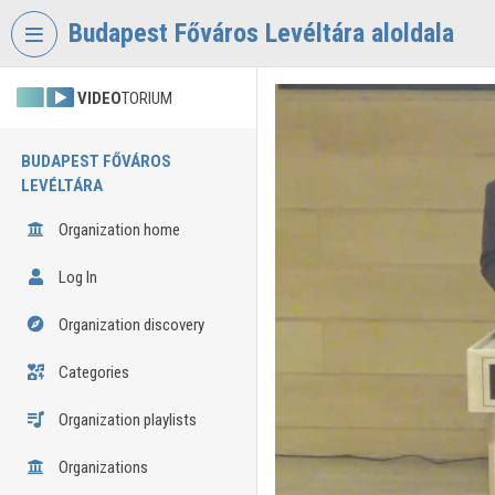
Skip header
Skip menu
Skip content
Budapest Főváros Levéltára aloldala
VIDEO
TORIUM
BUDAPEST FŐVÁROS
LEVÉLTÁRA
Organization home
Log In
Organization discovery
Categories
Organization playlists
Organizations