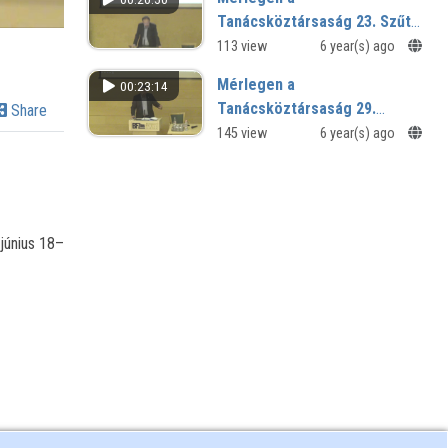
Tanácsköztársaság 23. Szűts
István Gergely előadása
113 view
6 year(s) ago
Mérlegen a
00:23:14
Tanácsköztársaság 29.
Share
Magyar Endre Lénárd
145 view
6 year(s) ago
előadása
 június 18–