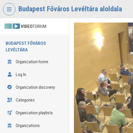
Skip header
Skip menu
Skip content
Budapest Főváros Levéltára aloldala
VIDEO
TORIUM
BUDAPEST FŐVÁROS
LEVÉLTÁRA
Organization home
Log In
Organization discovery
Categories
Organization playlists
Organizations