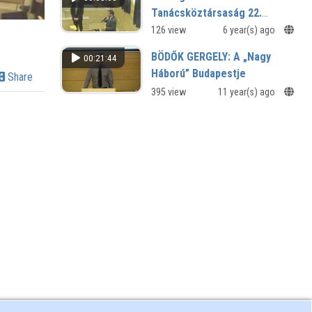
Tanácsköztársaság 22.
Ötödik szekció utáni vita
126 view
6 year(s) ago
BÖDŐK GERGELY: A „Nagy
00:21:44
Háború” Budapestje
Share
395 view
11 year(s) ago