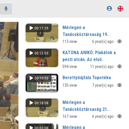
Mérlegen a
00:17:29
Tanácsköztársaság 19.
Csűrös András előadása
113 view
6 year(s) ago
KATONA ANIKÓ: Plakátok a
00:25:03
pesti utcán. Az első
világháború első évei
594 view
11 year(s) ago
Berettyóújfalu Topotéka
00:10:53
135 view
7 year(s) ago
Mérlegen a
00:18:58
Tanácsköztársaság 21.
Szakál Ádám előadása
167 view
6 year(s) ago
Mérlegen a
00:03:08