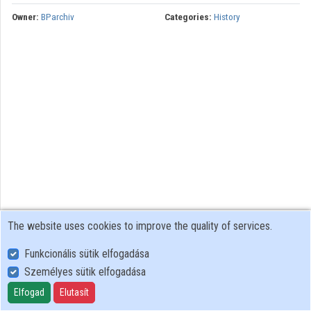
Owner:
BParchiv
Categories:
History
Contributors
The website uses cookies to improve the quality of services.
Funkcionális sütik elfogadása
Személyes sütik elfogadása
User Policy
Adatkezelési tájékoztató (en)
Elfogad
Elutasít
Cookie Policy