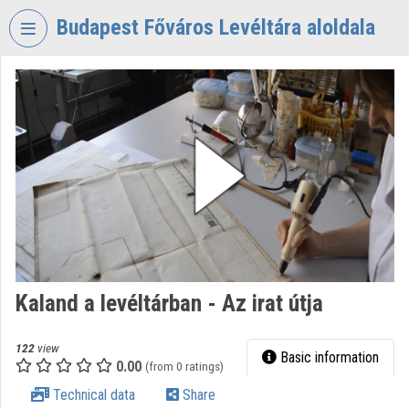
Skip header
Skip menu
Skip content
Budapest Főváros Levéltára aloldala
VIDEO
TORIUM
BUDAPEST
FŐVÁROS
LEVÉLTÁRA
Organization home
Log In
Organization discovery
Kaland a levéltárban - Az irat útja
Categories
122
view
Basic information
0.00
Organization playlists
(from 0 ratings)
Technical data
Share
Organizations