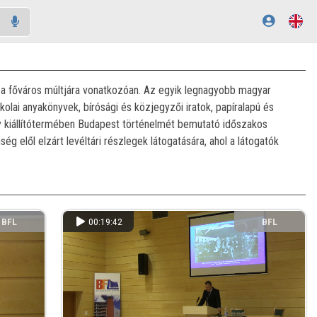
g a főváros múltjára vonatkozóan. Az egyik legnagyobb magyar
skolai anyakönyvek, bírósági és közjegyzői iratok, papíralapú és
ny kiállítótermében Budapest történelmét bemutató időszakos
g elől elzárt levéltári részlegek látogatására, ahol a látogatók
BFL
00:19:42
BFL