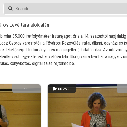
ros Levéltára aloldalán
 mint 35.000 iratfolyóméter iratanyagot őriz a 14. századtól napjainki
lösz György városfotói, a Fővárosi Közgyűlés iratai, állami, egyházi és i
ítanak lehetőséget tudományos és magánjellegű kutatásokra. Az intézmé
elentkezést, egyeztetést követően lehetőség van a levéltár a nagyközönsé
álás, könyvkötés, digitalizálás rejtelmeibe.
BFL
00:25:03