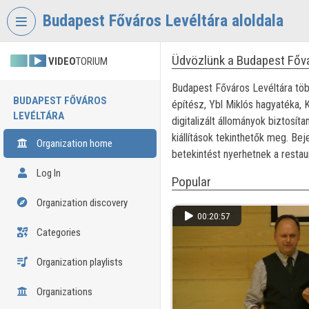
Skip header
Skip menu
Skip content
Budapest Főváros Levéltára aloldala
Üdvözlünk a Budapest Fővá
VIDEO
TORIUM
Budapest Főváros Levéltára több
BUDAPEST FŐVÁROS
építész, Ybl Miklós hagyatéka, K
LEVÉLTÁRA
digitalizált állományok biztos
kiállítások tekinthetők meg. Bej
Organization home
betekintést nyerhetnek a restaur
Log In
Popular
Organization discovery
00:20:57
Categories
Organization playlists
Organizations