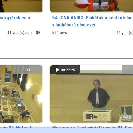
sörgyárak és a
KATONA ANIKÓ: Plakátok a pesti utcán.
világháború első évei
11 year(s) ago
594 view
11 year(s
BFL
00:22:25
ság 32. Hetedik
Mérlegen a Tanácsköztársaság 31. Rácz