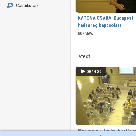
Contributors
KATONA CSABA: Budapesti 
hadsereg kapcsolata
807 view
Latest
00:14:30
Mérlegen a Tanácsköztársa