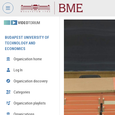
Skip header
Skip menu
Skip content
VIDEO
TORIUM
BUDAPEST UNIVERSITY OF
TECHNOLOGY AND
ECONOMICS
Organization home
Log In
Organization discovery
Categories
Organization playlists
Organizations