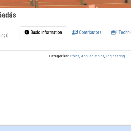
lőadás
Basic information
Contributors
Techni
tings)
Categories:
Ethics
,
Applied ethics
,
Engineering