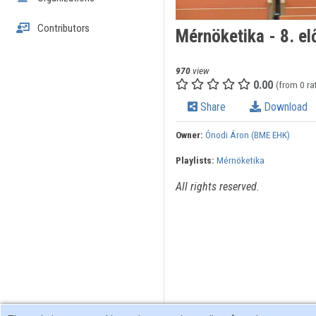
Contributors
Mérnöketika - 8. e
970
view
0.00
(from 0 ra
Share
Download
Owner:
Ónodi Áron (BME EHK)
Playlists:
Mérnöketika
All rights reserved.