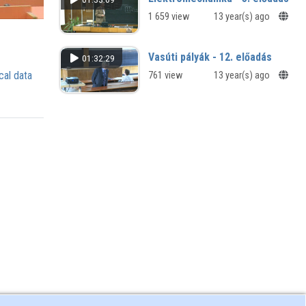
1 659 view
13 year(s) ago
Vasúti pályák - 12. előadás
01:32:29
cal data
761 view
13 year(s) ago