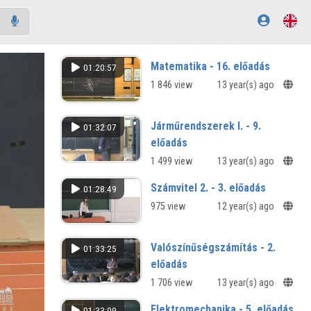
Matematika - 16. előadás
01:20:57
1 846 view
13 year(s) ago
Járműrendszerek I. - 9.
01:32:07
előadás
1 499 view
13 year(s) ago
Számvitel 2. - 3. előadás
01:28:49
975 view
12 year(s) ago
Valószínűségszámítás - 2.
01:33:25
előadás
1 706 view
13 year(s) ago
Elektromechanika - 5. előadás
01:33:09