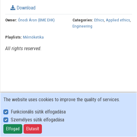
Organization playlists
Download
Organizations
Owner:
Ónodi Áron (BME EHK)
Categories:
Ethics
,
Applied ethics
,
Engineering
Contributors
Playlists:
Mérnöketika
All rights reserved.
The website uses cookies to improve the quality of services.
Funkcionális sütik elfogadása
Személyes sütik elfogadása
User Policy
Adatkezelési tájékoztató (en)
Elfogad
Elutasít
Cookie Policy