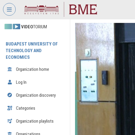
Skip header
Skip menu
Skip content
VIDEO
TORIUM
BUDAPEST UNIVERSITY OF
TECHNOLOGY AND
ECONOMICS
Organization home
Log In
Organization discovery
Categories
Organization playlists
Organizations