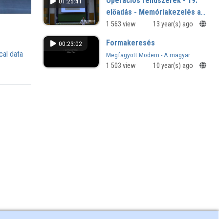
Operációs rendszerek - 19.
01:25:41
előadás - Memóriakezelés a
Windowsban
1 563 view
13 year(s) ago
Formakeresés
00:23:02
cal data
Megfagyott Modern - A magyar
héjépítészet aranykora
1 503 view
10 year(s) ago