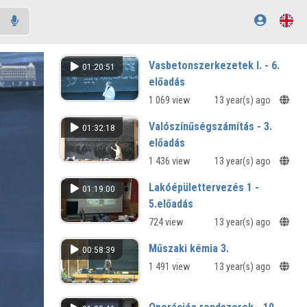
Vasbetonszerkezetek I. - 6.
01:20:51
előadás
1 069 view
13 year(s) ago
Valószínűségszámítás - 3.
01:32:18
előadás
1 436 view
13 year(s) ago
Lakóépülettervezés 1 -
01:19:00
5.előadás
724 view
13 year(s) ago
Műszaki kémia 3.
00:58:39
1 491 view
13 year(s) ago