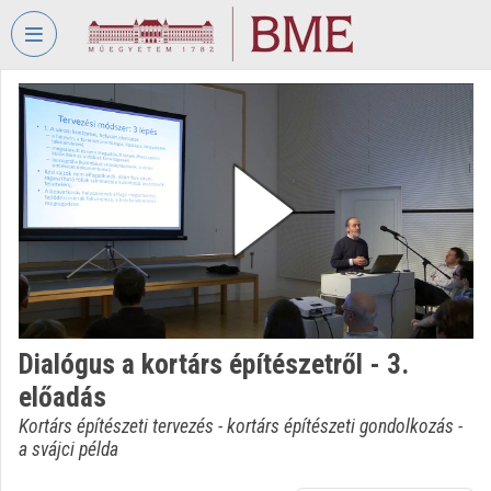
Skip header
Skip menu
Skip content
VIDEO
TORIUM
BUDAPEST
UNIVERSITY
OF
TECHNOLOGY
AND
ECONOMICS
Organization home
Dialógus a kortárs építészetről - 3.
Log In
előadás
Organization discovery
Kortárs építészeti tervezés - kortárs építészeti gondolkozás -
a svájci példa
Categories