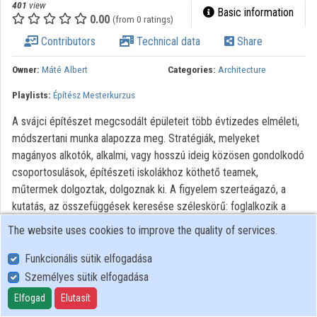
401
view
Basic information
Organization playlists
0.00
(from 0 ratings)
Contributors
Technical data
Share
Organizations
Owner:
Máté Albert
Categories:
Architecture
Contributors
Playlists:
Építész Mesterkurzus
A svájci építészet megcsodált épületeit több évtizedes elméleti,
módszertani munka alapozza meg. Stratégiák, melyeket
magányos alkotók, alkalmi, vagy hosszú ideig közösen gondolkodó
csoportosulások, építészeti iskolákhoz köthető teamek,
műtermek dolgoztak, dolgoznak ki. A figyelem szerteágazó, a
kutatás, az összefüggések keresése széleskörű: foglalkozik a
tájjal, urbanizációval, regionalitással, modernséggel, hagyománnyal,
The website uses cookies to improve the quality of services.
kompozícióval, felületekkel. Építészetelmélet és módszertan
címszó alatt ezzel a folyamattal ismerkedünk, ezt elemezzük.
Funkcionális sütik elfogadása
Személyes sütik elfogadása
All rights reserved.
Elfogad
Elutasít