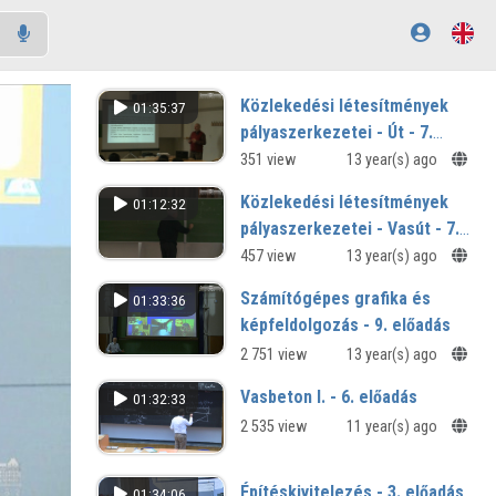
Közlekedési létesítmények
01:35:37
pályaszerkezetei - Út - 7.
előadás
351 view
13 year(s) ago
Közlekedési létesítmények
01:12:32
pályaszerkezetei - Vasút - 7.
előadás
457 view
13 year(s) ago
Számítógépes grafika és
01:33:36
képfeldolgozás - 9. előadás
2 751 view
13 year(s) ago
Vasbeton I. - 6. előadás
01:32:33
2 535 view
11 year(s) ago
Építéskivitelezés - 3. előadás
01:34:06