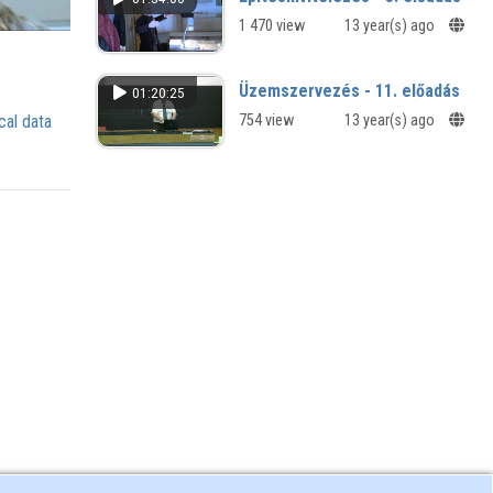
1 470 view
13 year(s) ago
Üzemszervezés - 11. előadás
01:20:25
cal data
754 view
13 year(s) ago