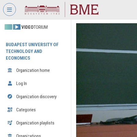
Skip header
Skip menu
Skip content
VIDEO
TORIUM
BUDAPEST UNIVERSITY OF
TECHNOLOGY AND
ECONOMICS
Organization home
Log In
Organization discovery
Categories
Organization playlists
Organizations