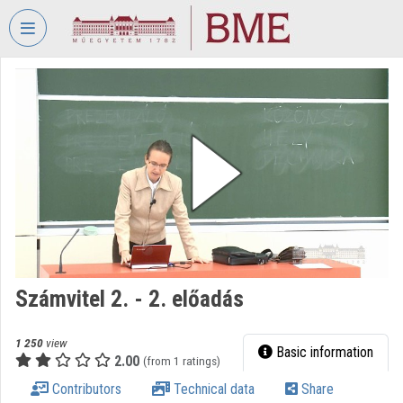
Skip header
Skip menu
Skip content
VIDEO
TORIUM
BUDAPEST
UNIVERSITY
OF
TECHNOLOGY
AND
ECONOMICS
Organization home
Számvitel 2. - 2. előadás
Log In
Organization discovery
1 250
view
Basic information
2.00
(from 1 ratings)
Categories
Contributors
Technical data
Share