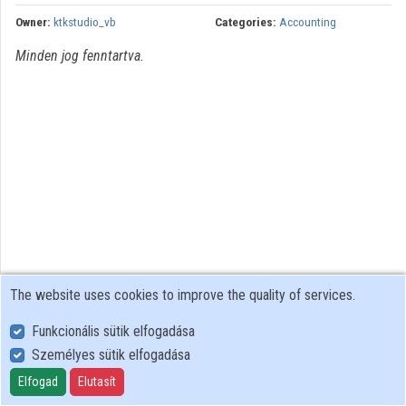
Organization playlists
Owner:
ktkstudio_vb
Categories:
Accounting
Minden jog fenntartva.
Organizations
Contributors
The website uses cookies to improve the quality of services.
Funkcionális sütik elfogadása
Személyes sütik elfogadása
User Policy
Adatkezelési tájékoztató (en)
Elfogad
Elutasít
Cookie Policy