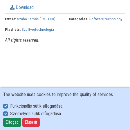
Organization playlists
Download
Organizations
Owner:
Szabó Tamás (BME EHK)
Categories:
Software technology
Playlists:
Szoftvertechnológia
Contributors
All rights reserved.
The website uses cookies to improve the quality of services.
Funkcionális sütik elfogadása
Személyes sütik elfogadása
User Policy
Adatkezelési tájékoztató (en)
Elfogad
Elutasít
Cookie Policy