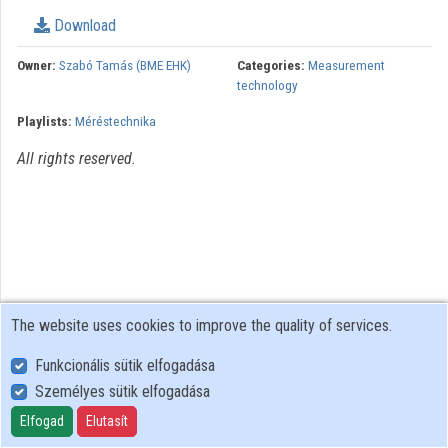
Organization playlists
Download
Organizations
Owner:
Szabó Tamás (BME EHK)
Categories:
Measurement
technology
Contributors
Playlists:
Méréstechnika
All rights reserved.
The website uses cookies to improve the quality of services.
Funkcionális sütik elfogadása
Személyes sütik elfogadása
User Policy
Adatkezelési tájékoztató (en)
Elfogad
Elutasít
Cookie Policy