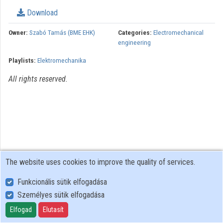
Organization playlists
Download
Organizations
Owner:
Szabó Tamás (BME EHK)
Categories:
Electromechanical
engineering
Contributors
Playlists:
Elektromechanika
All rights reserved.
The website uses cookies to improve the quality of services.
Funkcionális sütik elfogadása
Személyes sütik elfogadása
User Policy
Adatkezelési tájékoztató (en)
Elfogad
Elutasít
Cookie Policy