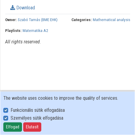
Organization playlists
Download
Organizations
Owner:
Szabó Tamás (BME EHK)
Categories:
Mathematical analysis
Playlists:
Matematika A2
Contributors
All rights reserved.
The website uses cookies to improve the quality of services.
Funkcionális sütik elfogadása
Személyes sütik elfogadása
User Policy
Adatkezelési tájékoztató (en)
Elfogad
Elutasít
Cookie Policy