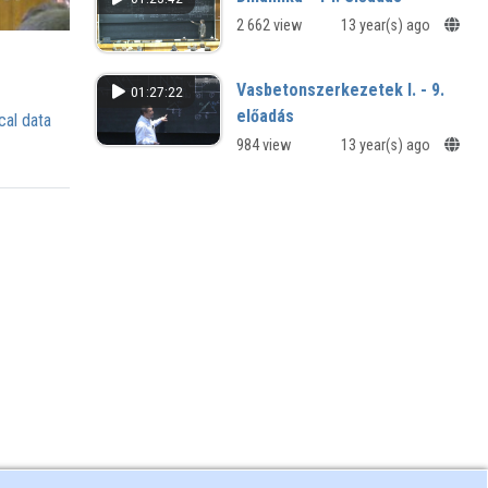
2 662 view
13 year(s) ago
Vasbetonszerkezetek I. - 9.
01:27:22
előadás
cal data
984 view
13 year(s) ago