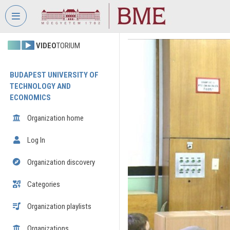
Skip header
Skip menu
Skip content
VIDEO
TORIUM
BUDAPEST UNIVERSITY OF
TECHNOLOGY AND
ECONOMICS
Organization home
Log In
Organization discovery
Categories
Organization playlists
Organizations