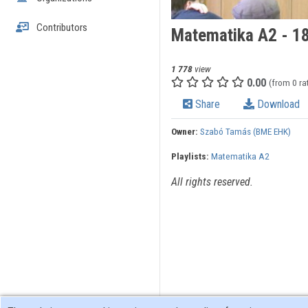
Contributors
Matematika A2 - 18
1 778
view
0.00
(from 0 ra
Share
Download
Owner:
Szabó Tamás (BME EHK)
Playlists:
Matematika A2
All rights reserved.