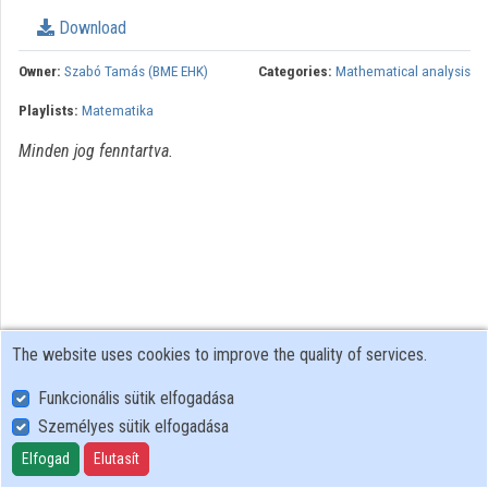
Organization playlists
Download
Organizations
Owner:
Szabó Tamás (BME EHK)
Categories:
Mathematical analysis
Playlists:
Matematika
Contributors
Minden jog fenntartva.
The website uses cookies to improve the quality of services.
Funkcionális sütik elfogadása
Személyes sütik elfogadása
User Policy
Adatkezelési tájékoztató (en)
Elfogad
Elutasít
Cookie Policy