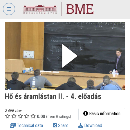
Skip header
Skip menu
Skip content
VIDEO
TORIUM
BUDAPEST
UNIVERSITY
OF
TECHNOLOGY
AND
ECONOMICS
Organization home
Hő és áramlástan II. - 4. előadás
Log In
Organization discovery
2 490
view
Basic information
0.00
(from 0 ratings)
Categories
Technical data
Share
Download