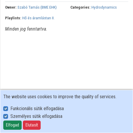
Organization playlists
Owner:
Szabó Tamás (BME EHK)
Categories:
Hydrodynamics
Playlists:
Hő és áramlástan II.
Organizations
Minden jog fenntartva.
Contributors
The website uses cookies to improve the quality of services.
Funkcionális sütik elfogadása
Személyes sütik elfogadása
User Policy
Adatkezelési tájékoztató (en)
Elfogad
Elutasít
Cookie Policy