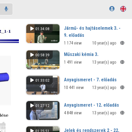
Jármű- és hajtáselemek 3. -
01:34:08
9. előadás
1 174 view
10 year(s) ago
Műszaki kémia 3.
00:58:39
1 491 view
13 year(s) ago
Anyagismeret - 7. előadás
01:33:02
10 441 view
13 year(s) ago
Anyagismeret - 12. előadás
01:27:12
4 848 view
13 year(s) ago
Jelek és rendszerek 2 - 22.
01:25:51