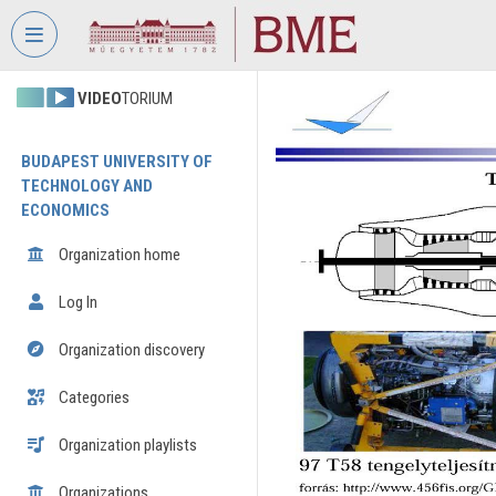
Skip header
Skip menu
Skip content
VIDEO
TORIUM
BUDAPEST UNIVERSITY OF
TECHNOLOGY AND
ECONOMICS
Organization home
Log In
Organization discovery
Categories
Organization playlists
Organizations