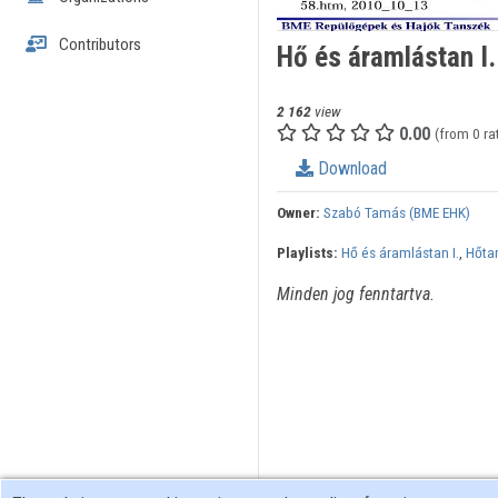
Contributors
Hő és áramlástan I.
2 162
view
0.00
(from 0 ra
Download
Owner:
Szabó Tamás (BME EHK)
Playlists:
Hő és áramlástan I.
,
Hőta
Minden jog fenntartva.