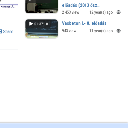
előadás (2013 ősz
villamosmérnök)
2 453 view
12 year(s) ago
Vasbeton I.- 8. előadás
01:37:10
943 view
11 year(s) ago
Share