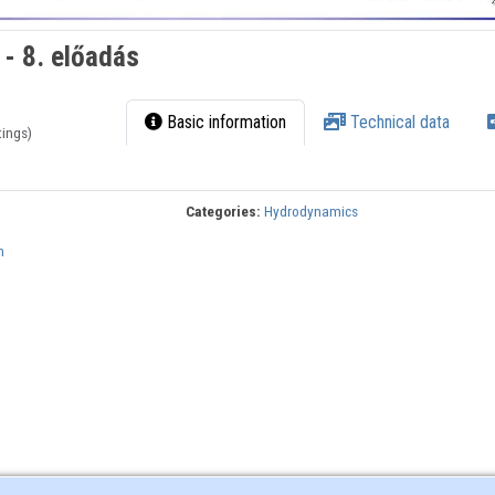
 - 8. előadás
Basic information
Technical data
tings)
Categories:
Hydrodynamics
n