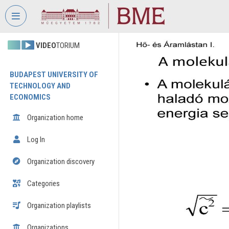
Skip header
Skip menu
Skip content
VIDEO
TORIUM
BUDAPEST UNIVERSITY OF
TECHNOLOGY AND
ECONOMICS
Organization home
Log In
Organization discovery
Categories
Organization playlists
Organizations