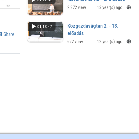
2 372 view
13 year(s) ago
Közgazdaságtan 2. - 13.
01:13:47
előadás
Share
622 view
12 year(s) ago