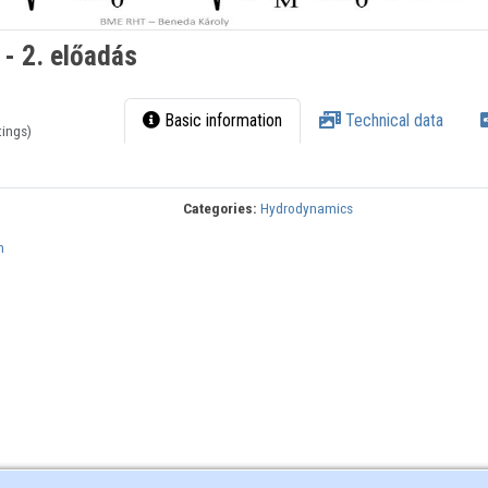
 - 2. előadás
Basic information
Technical data
tings)
Categories:
Hydrodynamics
n