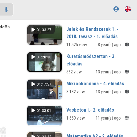
Jelek és Rendszerek 1. -
01:33:27
2018. tavasz - 1. előadás
11 525 view
8 year(s) ago
Kutatásmódszertan - 3.
01:28:30
előadás
862 view
13 year(s) ago
Mikroökonómia - 4. előadás
01:17:57
3 182 view
13 year(s) ago
Vasbeton I.- 2. előadás
01:33:01
1 650 view
11 year(s) ago
Matematika A2 - 2. előadás
01:22:32