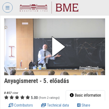
Skip header
Skip menu
Skip content
VIDEO
TORIUM
BUDAPEST
UNIVERSITY
OF
TECHNOLOGY
AND
ECONOMICS
Organization home
Anyagismeret - 5. előadás
Log In
Organization discovery
8 857
view
Basic information
5.00
(from 2 ratings)
Categories
Contributors
Technical data
Share