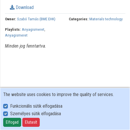
Organization playlists
Download
Organizations
Owner:
Szabó Tamás (BME EHK)
Categories:
Materials technology
Playlists:
Anyagismeret
,
Contributors
Anyagismeret
Minden jog fenntartva.
The website uses cookies to improve the quality of services.
Funkcionális sütik elfogadása
Személyes sütik elfogadása
User Policy
Adatkezelési tájékoztató (en)
Elfogad
Elutasít
Cookie Policy